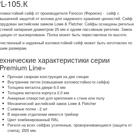
L-105.К
ломостойкий сейф от производителя Ferocon (Ферокон) - сейф с
вышенной защитой от взлома для надежного хранения ценностей. Сейф
орудован английским замком Lowe & Fletcher. Сейфы оснащены ригельн
стемой запирания диаметром 25 мм и одним пассивным ригелем. Замок
щищен от высверливани. Полка может быть переставлена по высоте.
чественный и надежный взломостойкий сейф может быть изготовлен по
шим размерам.
ехнические характеристики серии
Premium Line»
Прочная сварная конструкция на две секции
Внутренние петли (повышение взломостойкости сейфа)
Толщина металла двери 6.0 мм
Толщина металла корпуса 2.0 мм
Анкерные отверстия для крепления к стене или полу
Механический английский замок Lowe & Fletcher
Съемные полки - 2 шт
В верхнем отделении имеется трейзер
Цвет комбинированный RAL
Ригеля на всех сейфах усиленные, проворачивающиеся (защита от
спила), Ø25 мм.