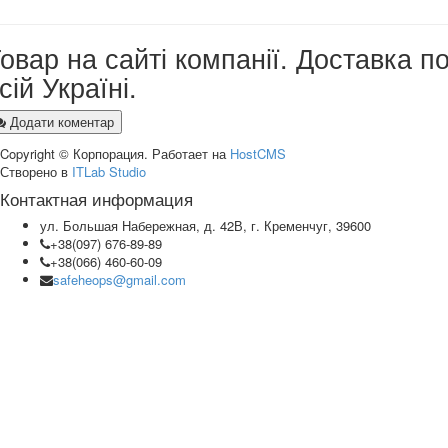
овар на сайті компанії. Доставка п
сій Україні.
Додати коментар
Copyright © Корпорация. Работает на
HostCMS
Створено в
ITLab Studio
Контактная информация
ул. Большая Набережная, д. 42В, г. Кременчуг, 39600
+38(097) 676-89-89
+38(066) 460-60-09
safeheops@gmail.com