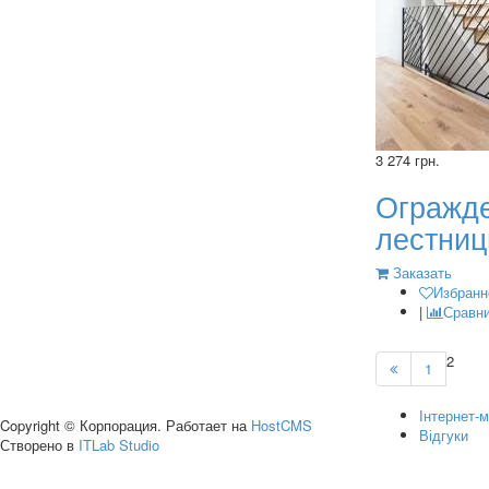
3 274 грн.
Огражд
лестниц
Заказать
Избранн
|
Сравн
2
1
Інтернет-м
Copyright © Корпорация. Работает на
HostCMS
Відгуки
Створено в
ITLab Studio