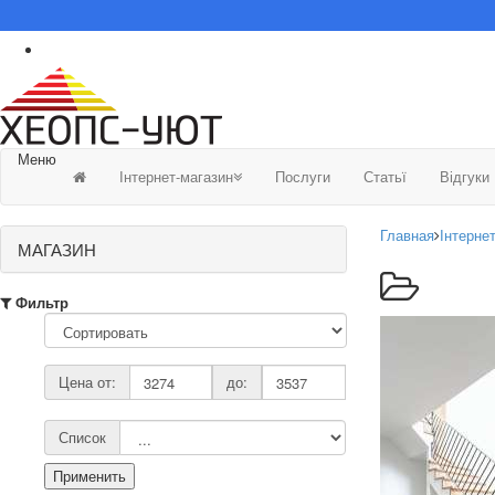
Меню
Інтернет-магазин
Послуги
Статьї
Відгуки
Главная
Інтерне
МАГАЗИН
Фильтр
Цена от:
до:
Список
Применить